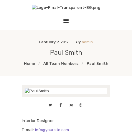
HOME
THE EMPATHY PAWJECT
LESSON PLANS
Teaching Empathy Through Art
GALLERY
LINKS
February 9, 2017
By
admin
Paul Smith
Home
All Team Members
Paul Smith
Interior Designer
E-mail:
info@yoursite.com